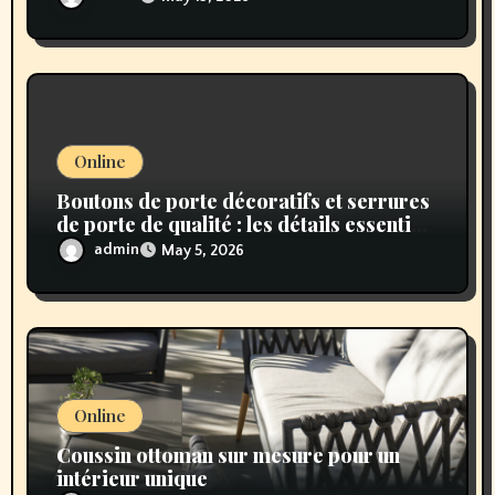
Online
Boutons de porte décoratifs et serrures
de porte de qualité : les détails essentiels
pour un intérieur élégant et sécurisé
admin
May 5, 2026
Online
Coussin ottoman sur mesure pour un
intérieur unique